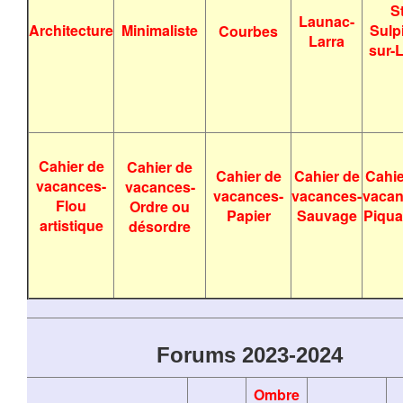
St
Launac-
Architecture
Minimaliste
Sulp
Courbes
Larra
sur-
Cahier de
Cahier de
Cahier de
Cahier de
Cahie
vacances-
vacances-
vacances-
vacances-
vacan
Flou
Ordre ou
Papier
Sauvage
Piqua
artistique
désordre
Forums 2023-2024
Ombre