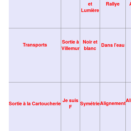
et
Rallye
Lumière
Sortie à
Noir et
Transports
Dans l'eau
Villemur
blanc
Je suis
Al
Alignement
Sortie à la Cartoucherie
Symétrie
F