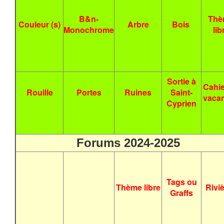
B&n-
Thè
Couleur (s)
Arbre
Bois
Monochrome
lib
Sortie à
Cahie
Rouille
Portes
Ruines
Saint-
vaca
Cyprien
Forums 2024-2025
Tags ou
Thème libre
Rivi
Graffs