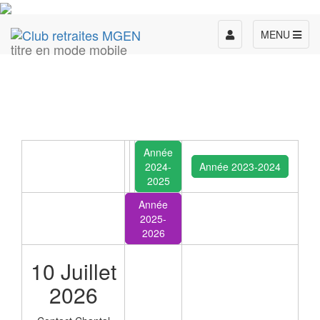
Toggle
MENU
titre en mode mobile
navigation
Année
2024-
Année 2023-2024
2025
Année
2025-
2026
10 Juillet
2026