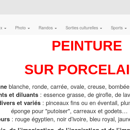
ux
Photo
Randos
Sorties culturelles
Sports
PEINTURE
SUR PORCELA
ine
blanche, ronde, carrée, ovale, creuse, bombée
nts et diluants
: essence grasse, de girofle, de l
divers et variés
: pinceaux fins ou en éventail, pl
éponge pour "putoiser", carreaux et godets…
eurs
: rouge égyptien, noir d’ivoire, bleu royal, jau
ie, de l’imagination, de l’inspiration et de l’im