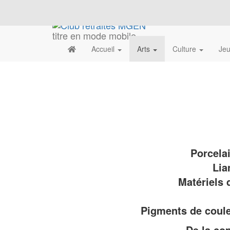
titre en mode mobile
Accueil
Arts
Culture
Je
Porcela
Lia
Matériels 
Pigments de coul
De la cop