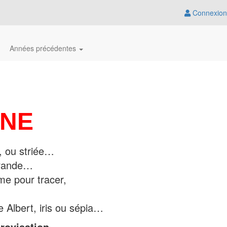
Connexion
Années précédentes
INE
, ou striée…
avande…
ume pour tracer,
ne Albert, iris ou sépia…
provisation
…