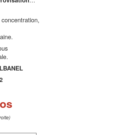
 concentration,
laine.
ous
ale.
ALBANEL
2
tos
roite)