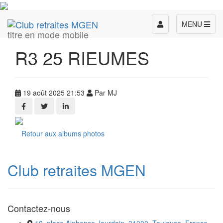
Toggle
MENU
titre en mode mobile
navigation
R3 25 RIEUMES
19 août 2025 21:53
Par MJ
Retour aux albums photos
Club retraites MGEN
Contactez-nous
10, place Alphonse Jourdain, 31000, Toulouse, France